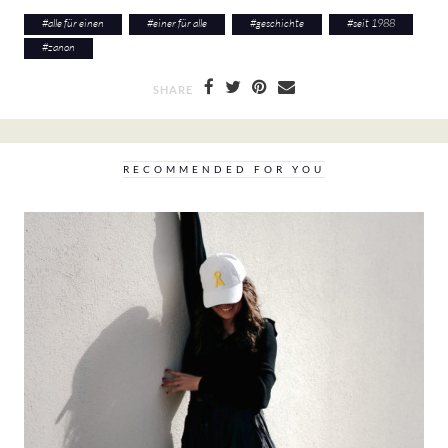
#
alle für einen
#
einer für alle
#
geschichte
#
seit 1988
#
zanon
SHARE
RECOMMENDED FOR YOU