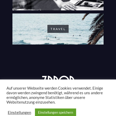
TRAVEL
Auf unserer Webseite werden Cookies verwendet. Einige
davon werden zwingend benötigt, während es uns andere
ermöglichen, anonyme Statistiken über unsere
© 2021 #ZANONSTYLE. ALL RIGHTS RESERVED.
Websitenutzung einzusehen.
THANKS FOR VISITING!
Einstellungen
Einstellungen speichern
IMPRESSUM
DATENSCHUTZ
AGB