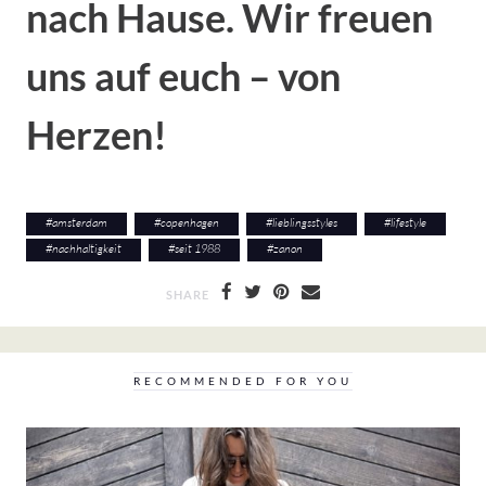
nach Hause. Wir freuen
uns auf euch – von
Herzen!
#
amsterdam
#
copenhagen
#
lieblingsstyles
#
lifestyle
#
nachhaltigkeit
#
seit 1988
#
zanon
SHARE
RECOMMENDED FOR YOU