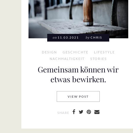
on
11.03.2021
by
CHRIS
DESIGN
GESCHICHTE
LIFESTYLE
NACHHALTIGKEIT
STORIES
Gemeinsam können wir
etwas bewirken.
GEMEINSAM KÖNNEN W
VIEW POST
SHARE