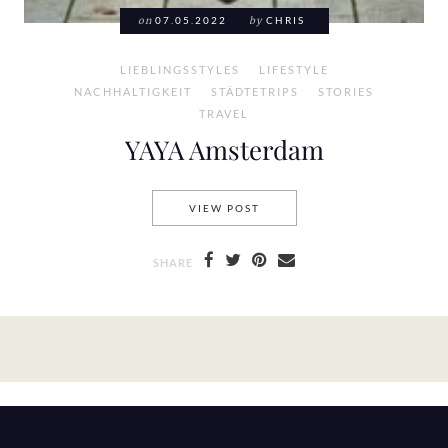
on
07.05.2022
by
CHRIS
LIEBLINGSSTYLES
LIFESTYLE
NACHHALTIGKEIT
STÄDTETRIPS
STORIES
TRAVEL
YAYA Amsterdam
YAYA AMSTERDAM
VIEW POST
SHARE