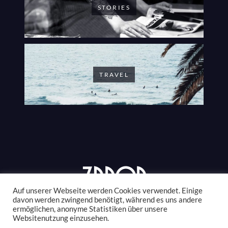
STORIES
TRAVEL
Auf unserer Webseite werden Cookies verwendet. Einige
davon werden zwingend benötigt, während es uns andere
ermöglichen, anonyme Statistiken über unsere
© 2021 #ZANONSTYLE. ALL RIGHTS RESERVED.
Websitenutzung einzusehen.
THANKS FOR VISITING!