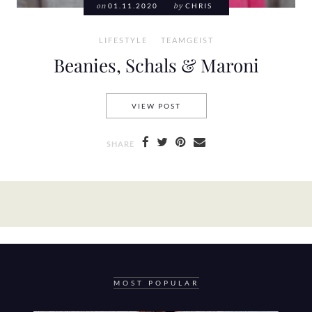
on
01.11.2020
by
CHRIS
LIFESTYLE
TEAMGEIST
Beanies, Schals & Maroni
BEANIES, SCHALS & MARONI
VIEW POST
SHARE
MOST POPULAR