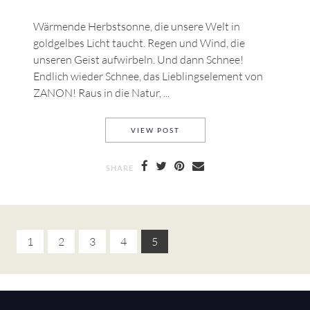
Wärmende Herbstsonne, die unsere Welt in
goldgelbes Licht taucht. Regen und Wind, die
unseren Geist aufwirbeln. Und dann Schnee!
Endlich wieder Schnee, das Lieblingselement von
ZANON! Raus in die Natur, ...
BEANIES, SCHALS & MARONI
VIEW POST
SHARE
1
2
3
4
5